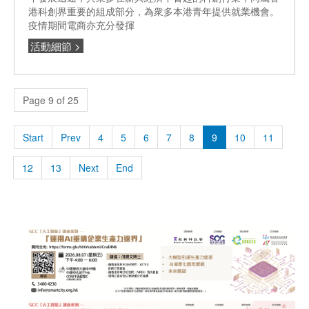
港科創界重要的組成部分，為衆多本港青年提供就業機會。
疫情期間電商亦充分發揮
活動細節 >
Page 9 of 25
Start
Prev
4
5
6
7
8
9
10
11
12
13
Next
End